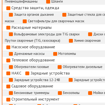
Пневмошлифмашины
Шланги
Средства защиты, одежда
Защита органов дыхания
Защитные стекла для с
маски
Светофильтры для сварочных масок
Расходные материалы
Вольфрамовые электроды для TIG сварки
Диски 
Прутки сварочные (TIG, газосварка)
Химия сварочная
Насосное оборудование
Дренажные насосы
Мотопомпы
Тепловое оборудование
Обогреватели газовые
Обогреватели дизельные
НАКС
Зарядные устройства
Зарядные устройства 12-24В
Зарядные устройств
Садовое оборудование
Бензиновые триммеры
Бензопилы
Мойки 
Строительный инструмент