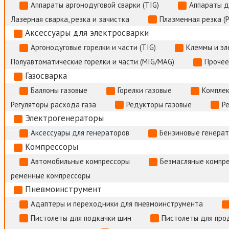
Аппараты аргонодуговой сварки (TIG)
Аппараты д
Лазерная сварка, резка и зачистка
Плазменная резка (
Аксессуары для электросварки
Аргонодуговые горелки и части (TIG)
Клеммы и э
Полуавтоматические горелки и части (MIG/MAG)
Прочее
Газосварка
Баллоны газовые
Горелки газовые
Комплек
Регуляторы расхода газа
Редукторы газовые
Р
Электрогенераторы
Аксессуары для генераторов
Бензиновые генера
Компрессоры
Автомобильные компрессоры
Безмасляные компр
ременные компрессоры
Пневмоинструмент
Адаптеры и переходники для пневмоинструмента
Пистолеты для подкачки шин
Пистолеты для про