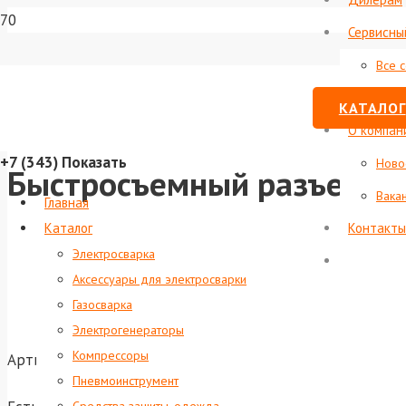
Сервисны
Все 
Стату
КАТАЛОГ
О компан
+7 (343)
Показать
Ново
Быстросъемный разъем FA
Вака
Главная
Каталог
Контакты
Электросварка
Аксессуары для электросварки
Газосварка
Электрогенераторы
Компрессоры
Артикул:
foxweld-7041
Пневмоинструмент