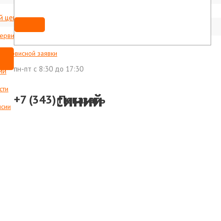
й центр
Мы ВКонтакте
shop@foxweld-ural.ru
сервисные центры
с сервисной заявки
пн-пт c 8:30 до 17:30
ии
сти
-3045 синий
+7 (343)
Показать
нсии