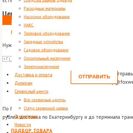
Есть в наличии
Средства защиты, одежда
Расходные материалы
Цена по запросу
Насосное оборудование
ЗАКАЗАТЬ
НАКС
ВЫПИСАТЬ СЧЕТ НА ЮР. ЛИЦО
Тепловое оборудование
Зарядные устройства
Нужна консультация?
Садовое оборудование
Строительный инструмент
Даю согла
Электроинструмент
Или отправь
Доставка и оплата
shop@foxwel
Дилерам
Сервисный центр
Все сервисные центры
По России и ближнему зарубежью осуществляется достав
Статус сервисной заявки
О компании
рублей доставка по Екатеринбургу и до терминала тран
Новости
ПОДБОР ТОВАРА
Скачать каталог