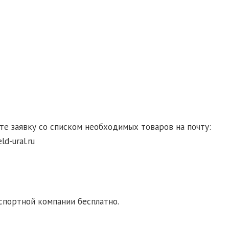
сие на обработку персональных данных
те заявку со списком необходимых товаров на почту:
d-ural.ru
ка транспортной компанией. При заказе от 10000
спортной компании бесплатно.