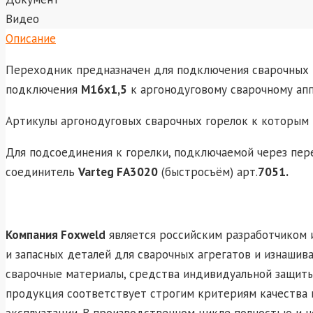
Видео
Описание
Переходник предназначен для подключения сварочных
подключения
М16х1,5
к аргонодуговому сварочному ап
Артикулы аргонодуговых сварочных горелок к которым
Для подсоединения к горелки, подключаемой через пере
соединитель
Varteg FA3020
(быстросъём) арт.
7051.
Компания Foxweld
является российским разработчиком 
и запасных деталей для сварочных агрегатов и изнашив
сварочные материалы, средства индивидуальной защиты
продукция соответствует строгим критериям качества 
эксплуатации. В производственном цикле полностью и 