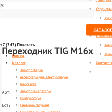
Сервисны
Все 
Стату
КАТАЛОГ
О компан
+7 (343)
Показать
Ново
Переходник TIG М16х1.5 
Вака
Главная
Каталог
Контакты
Электросварка
Аксессуары для электросварки
Газосварка
Электрогенераторы
Артикул:
foxweld-7059
Компрессоры
Есть в наличии
Пневмоинструмент