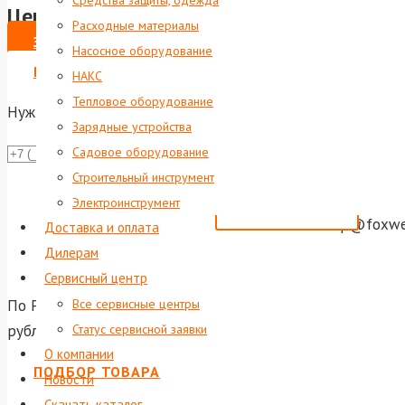
Средства защиты, одежда
Цена по запросу
Расходные материалы
ЗАКАЗАТЬ
Насосное оборудование
ВЫПИСАТЬ СЧЕТ НА ЮР. ЛИЦО
НАКС
Тепловое оборудование
Нужна консультация?
Зарядные устройства
Садовое оборудование
Даю согла
Строительный инструмент
Или отправь
Электроинструмент
shop@foxwel
Доставка и оплата
Дилерам
Сервисный центр
По России и ближнему зарубежью осуществляется достав
Все сервисные центры
рублей доставка по Екатеринбургу и до терминала тран
Статус сервисной заявки
О компании
ПОДБОР ТОВАРА
Новости
Скачать каталог