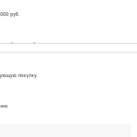
000 руб.
ра в Екатеринбурге.
дующую покупку.
нии.