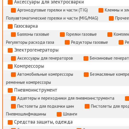
Аксессуары для электросварки
Аргонодуговые горелки и части (TIG)
Клеммы и э
Полуавтоматические горелки и части (MIG/MAG)
Прочее
Газосварка
Баллоны газовые
Горелки газовые
Комплек
Регуляторы расхода газа
Редукторы газовые
Р
Электрогенераторы
Аксессуары для генераторов
Бензиновые генера
Компрессоры
Автомобильные компрессоры
Безмасляные компр
ременные компрессоры
Пневмоинструмент
Адаптеры и переходники для пневмоинструмента
Пистолеты для подкачки шин
Пистолеты для про
Пневмошлифмашины
Шланги
Средства защиты, одежда