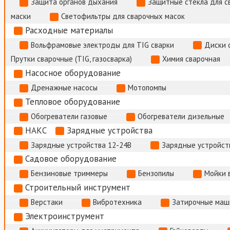
Защита органов дыхания
Защитные стекла для с
маски
Светофильтры для сварочных масок
Расходные материалы
Вольфрамовые электроды для TIG сварки
Диски 
Прутки сварочные (TIG, газосварка)
Химия сварочная
Насосное оборудование
Дренажные насосы
Мотопомпы
Тепловое оборудование
Обогреватели газовые
Обогреватели дизельные
НАКС
Зарядные устройства
Зарядные устройства 12-24В
Зарядные устройств
Садовое оборудование
Бензиновые триммеры
Бензопилы
Мойки 
Строительный инструмент
Верстаки
Вибротехника
Затирочные маш
Электроинструмент