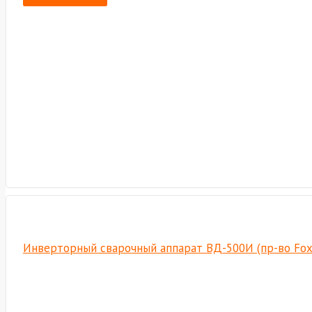
Инверторный сварочный аппарат ВД-500И (пр-во Fo