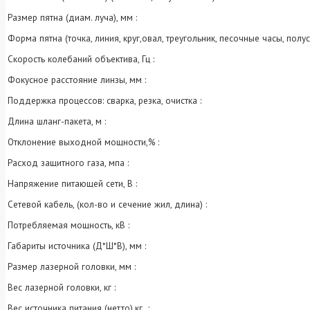
Размер пятна (диам. луча), мм :
Форма пятна (точка, линия, круг,овал, треугольник, песочные часы, полус
Скорость колебаний объектива, Гц :
Фокусное расстояние линзы, мм :
Поддержка процессов: сварка, резка, очистка :
Длина шланг-пакета, м :
Отклонение выходной мощности,% :
Расход защитного газа, мпа :
Напряжение питающей сети, В :
Сетевой кабель, (кол-во и сечение жил, длина) :
Потребляемая мощность, кВ :
Габариты источника (Д*Ш*В), мм :
Размер лазерной головки, мм :
Вес лазерной головки, кг :
Вес источника питания (нетто),кг :