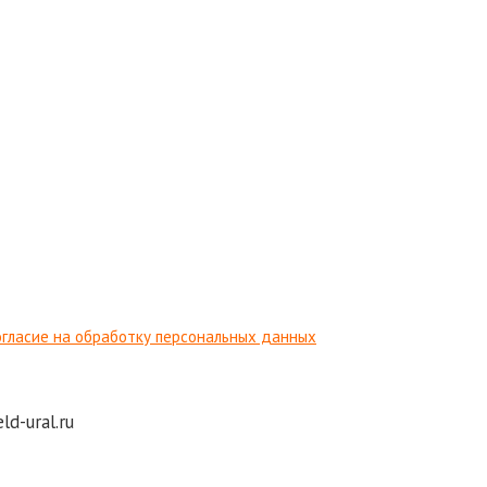
гласие на обработку персональных данных
те заявку со списком необходимых товаров на почту:
d-ural.ru