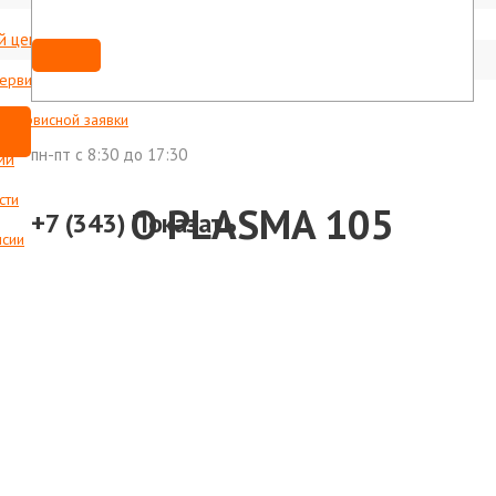
й центр
Мы ВКонтакте
shop@foxweld-ural.ru
сервисные центры
с сервисной заявки
пн-пт c 8:30 до 17:30
ии
сти
и SAGGIO PLASMA 105
+7 (343)
Показать
нсии