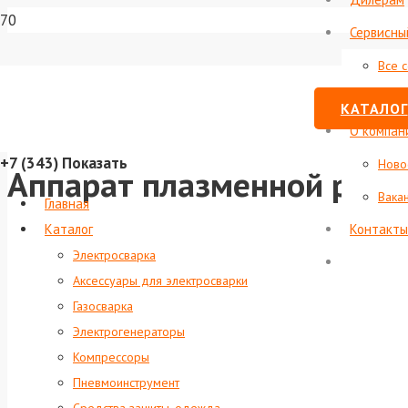
Сервисны
Все 
Стату
КАТАЛОГ
О компан
+7 (343)
Показать
Ново
Аппарат плазменной резк
Вака
Главная
Каталог
Контакты
Электросварка
Аксессуары для электросварки
Газосварка
Электрогенераторы
Компрессоры
Пневмоинструмент