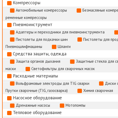
Компрессоры
Автомобильные компрессоры
Безмасляные компр
ременные компрессоры
Пневмоинструмент
Адаптеры и переходники для пневмоинструмента
Пистолеты для подкачки шин
Пистолеты для про
Пневмошлифмашины
Шланги
Средства защиты, одежда
Защита органов дыхания
Защитные стекла для с
маски
Светофильтры для сварочных масок
Расходные материалы
Вольфрамовые электроды для TIG сварки
Диски 
Прутки сварочные (TIG, газосварка)
Химия сварочная
Насосное оборудование
Дренажные насосы
Мотопомпы
Тепловое оборудование