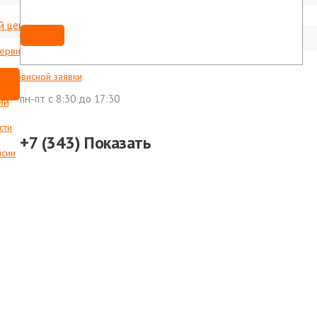
й центр
Мы ВКонтакте
shop@foxweld-ural.ru
сервисные центры
с сервисной заявки
пн-пт c 8:30 до 17:30
ии
сти
+7 (343)
Показать
нсии