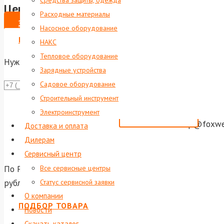
Средства защиты, одежда
Цена по запросу
Расходные материалы
ЗАКАЗАТЬ
Насосное оборудование
ВЫПИСАТЬ СЧЕТ НА ЮР. ЛИЦО
НАКС
Тепловое оборудование
Нужна консультация?
Зарядные устройства
Садовое оборудование
Даю со
Строительный инструмент
Или отправь
Электроинструмент
shop@foxwel
Доставка и оплата
Дилерам
Сервисный центр
По России и ближнему зарубежью осуществляется достав
Все сервисные центры
рублей доставка по Екатеринбургу и до терминала тран
Статус сервисной заявки
О компании
ПОДБОР ТОВАРА
Новости
Скачать каталог