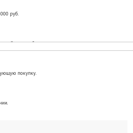
000 руб.
ра в Екатеринбурге.
дующую покупку.
нии.