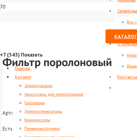
Сервисны
Все 
Стату
КАТАЛОГ
О компан
+7 (343)
Показать
Ново
Фильтр поролоновый
Вака
Главная
Каталог
Контакты
Электросварка
Аксессуары для электросварки
Газосварка
Электрогенераторы
Артикул:
foxweld-7165
Компрессоры
Есть в наличии
Пневмоинструмент