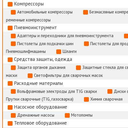
Компрессоры
Автомобильные компрессоры
Безмасляные компр
ременные компрессоры
Пневмоинструмент
Адаптеры и переходники для пневмоинструмента
Пистолеты для подкачки шин
Пистолеты для про
Пневмошлифмашины
Шланги
Средства защиты, одежда
Защита органов дыхания
Защитные стекла для с
маски
Светофильтры для сварочных масок
Расходные материалы
Вольфрамовые электроды для TIG сварки
Диски 
Прутки сварочные (TIG, газосварка)
Химия сварочная
Насосное оборудование
Дренажные насосы
Мотопомпы
Тепловое оборудование