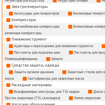
Регуляторы расхода газа
Редукторы газовые
Р
Электрогенераторы
Аксессуары для генераторов
Бензиновые генера
Компрессоры
Автомобильные компрессоры
Безмасляные компр
ременные компрессоры
Пневмоинструмент
Адаптеры и переходники для пневмоинструмента
Пистолеты для подкачки шин
Пистолеты для про
Пневмошлифмашины
Шланги
Средства защиты, одежда
Защита органов дыхания
Защитные стекла для с
маски
Светофильтры для сварочных масок
Расходные материалы
Вольфрамовые электроды для TIG сварки
Диски 
Прутки сварочные (TIG, газосварка)
Химия сварочная
Насосное оборудование