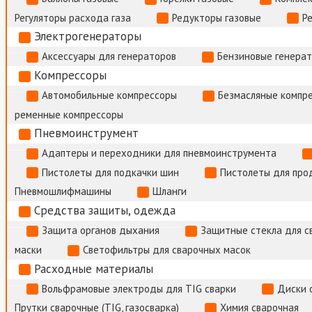
Регуляторы расхода газа
Редукторы газовые
Р
Электрогенераторы
Аксессуары для генераторов
Бензиновые генера
Компрессоры
Автомобильные компрессоры
Безмасляные компр
ременные компрессоры
Пневмоинструмент
Адаптеры и переходники для пневмоинструмента
Пистолеты для подкачки шин
Пистолеты для про
Пневмошлифмашины
Шланги
Средства защиты, одежда
Защита органов дыхания
Защитные стекла для с
маски
Светофильтры для сварочных масок
Расходные материалы
Вольфрамовые электроды для TIG сварки
Диски 
Прутки сварочные (TIG, газосварка)
Химия сварочная