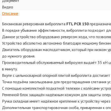
Документ
Видео
Описание
Бензиновая реверсивная виброплита
FTL PCR 150
предназначе
В порядке убывания эффективности, виброплита подходит дл
Данное устройство оборудовано реверсом хода, что позволяет
Устройство абсолютно автономно благодаря мощному бензино
Двигатель оборудован маслодатчиком, который при низком уро
до нужного уровня.
Производительный обслуживаемый виброузел выдаёт 35 кН цен
в минуту.
Вкупе с цельносварной опорной плитой виброплита достигает 
Точка подъёма закольцована для предотвращения слетания уст
С помощью комплектной подкатной тележки с колёсами устройс
Ременной блок защищён надёжным кожухом для защиты опер
Ручка складная имеет надёжное крепление к устройству чере
Дополнительная транспортировочная скоба, приваренная к опо