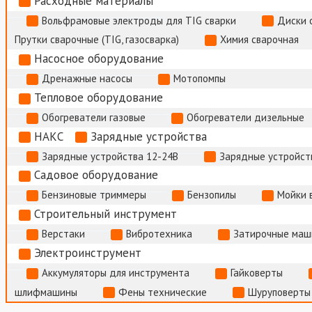
Расходные материалы
Вольфрамовые электроды для TIG сварки
Диски 
Прутки сварочные (TIG, газосварка)
Химия сварочная
Насосное оборудование
Дренажные насосы
Мотопомпы
Тепловое оборудование
Обогреватели газовые
Обогреватели дизельные
НАКС
Зарядные устройства
Зарядные устройства 12-24В
Зарядные устройств
Садовое оборудование
Бензиновые триммеры
Бензопилы
Мойки 
Строительный инструмент
Верстаки
Вибротехника
Затирочные маш
Электроинструмент
Аккумуляторы для инструмента
Гайковерты
шлифмашины
Фены технические
Шуруповерты