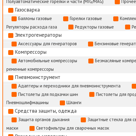
Полуавтоматические горелки и части (MIG/MAG)
Прочее
Газосварка
Баллоны газовые
Горелки газовые
Комплек
Регуляторы расхода газа
Редукторы газовые
Р
Электрогенераторы
Аксессуары для генераторов
Бензиновые генера
Компрессоры
Автомобильные компрессоры
Безмасляные компр
ременные компрессоры
Пневмоинструмент
Адаптеры и переходники для пневмоинструмента
Пистолеты для подкачки шин
Пистолеты для про
Пневмошлифмашины
Шланги
Средства защиты, одежда
Защита органов дыхания
Защитные стекла для с
маски
Светофильтры для сварочных масок