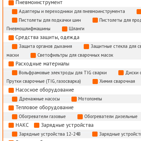
Пневмоинструмент
Адаптеры и переходники для пневмоинструмента
Пистолеты для подкачки шин
Пистолеты для про
Пневмошлифмашины
Шланги
Средства защиты, одежда
Защита органов дыхания
Защитные стекла для с
маски
Светофильтры для сварочных масок
Расходные материалы
Вольфрамовые электроды для TIG сварки
Диски 
Прутки сварочные (TIG, газосварка)
Химия сварочная
Насосное оборудование
Дренажные насосы
Мотопомпы
Тепловое оборудование
Обогреватели газовые
Обогреватели дизельные
НАКС
Зарядные устройства
Зарядные устройства 12-24В
Зарядные устройств