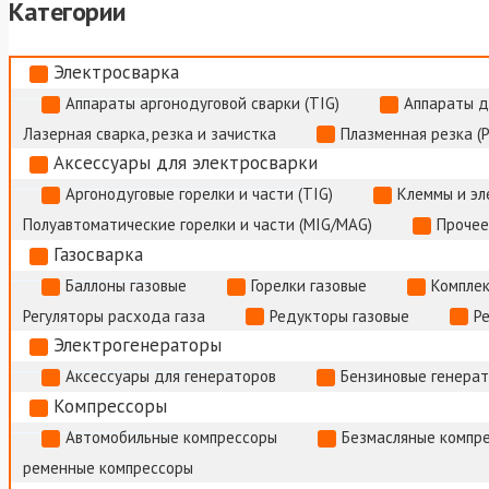
Категории
Электросварка
Аппараты аргонодуговой сварки (TIG)
Аппараты д
Лазерная сварка, резка и зачистка
Плазменная резка (
Аксессуары для электросварки
Аргонодуговые горелки и части (TIG)
Клеммы и э
Полуавтоматические горелки и части (MIG/MAG)
Прочее
Газосварка
Баллоны газовые
Горелки газовые
Комплек
Регуляторы расхода газа
Редукторы газовые
Р
Электрогенераторы
Аксессуары для генераторов
Бензиновые генера
Компрессоры
Автомобильные компрессоры
Безмасляные компр
ременные компрессоры