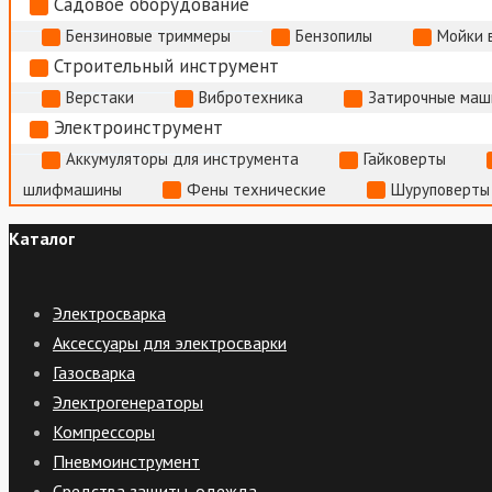
Садовое оборудование
Бензиновые триммеры
Бензопилы
Мойки 
Строительный инструмент
Верстаки
Вибротехника
Затирочные маш
Электроинструмент
Аккумуляторы для инструмента
Гайковерты
шлифмашины
Фены технические
Шуруповерты
Каталог
Электросварка
Аксессуары для электросварки
Газосварка
Электрогенераторы
Компрессоры
Пневмоинструмент
Средства защиты, одежда