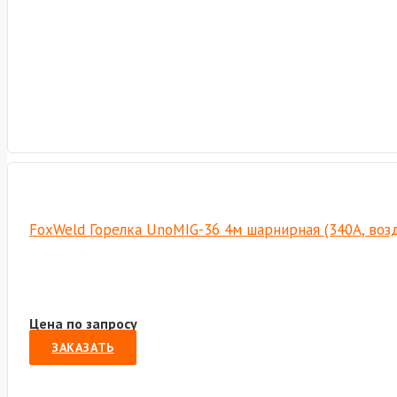
FoxWeld Горелка UnoMIG-36 4м шарнирная (340А, возд
Цена по запросу
ЗАКАЗАТЬ