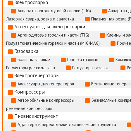
Электросварка
Аппараты аргонодуговой сварки (TIG)
Аппараты д
Лазерная сварка, резка и зачистка
Плазменная резка (
Аксессуары для электросварки
Аргонодуговые горелки и части (TIG)
Клеммы и э
Полуавтоматические горелки и части (MIG/MAG)
Прочее
Газосварка
Баллоны газовые
Горелки газовые
Комплек
Регуляторы расхода газа
Редукторы газовые
Р
Электрогенераторы
Аксессуары для генераторов
Бензиновые генера
Компрессоры
Автомобильные компрессоры
Безмасляные компр
ременные компрессоры
Пневмоинструмент
Адаптеры и переходники для пневмоинструмента