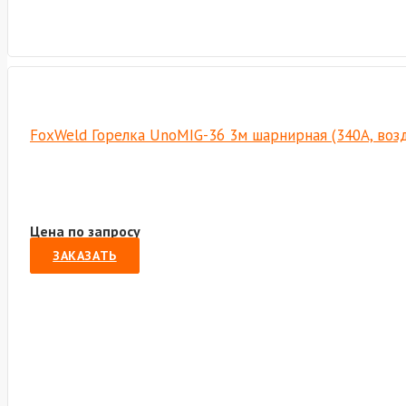
FoxWeld Горелка UnoMIG-36 3м шарнирная (340A, возд
Цена по запросу
ЗАКАЗАТЬ