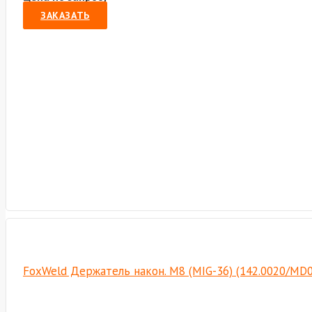
ЗАКАЗАТЬ
FoxWeld Держатель након. M8 (MIG-36) (142.0020/MD0