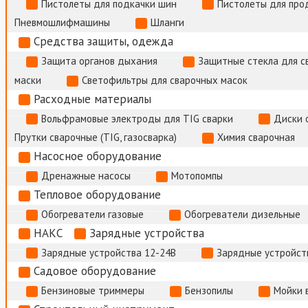
Пистолеты для подкачки шин
Пистолеты для про
Пневмошлифмашины
Шланги
Средства защиты, одежда
Защита органов дыхания
Защитные стекла для с
маски
Светофильтры для сварочных масок
Расходные материалы
Вольфрамовые электроды для TIG сварки
Диски 
Прутки сварочные (TIG, газосварка)
Химия сварочная
Насосное оборудование
Дренажные насосы
Мотопомпы
Тепловое оборудование
Обогреватели газовые
Обогреватели дизельные
НАКС
Зарядные устройства
Зарядные устройства 12-24В
Зарядные устройств
Садовое оборудование
Бензиновые триммеры
Бензопилы
Мойки 