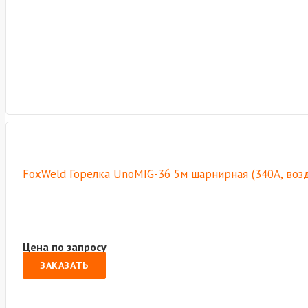
FoxWeld Горелка UnoMIG-36 5м шарнирная (340А, возд
Цена по запросу
ЗАКАЗАТЬ