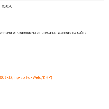
0х0х0
енными отклонениями от описания, данного на сайте.
0001-32, пр-во FoxWeld/КНР)