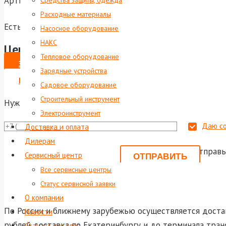
Артикул:
foxweld-6290
Средства защиты, одежда
Расходные материалы
Есть в наличии
Насосное оборудование
НАКС
Цена по запросу
Тепловое оборудование
ЗАКАЗАТЬ
Зарядные устройства
ВЫПИСАТЬ СЧЕТ НА ЮР. ЛИЦО
Садовое оборудование
Строительный инструмент
Нужна консультация?
Электроинструмент
Даю со
Доставка и оплата
Дилерам
Или отправь
Сервисный центр
shop@foxwel
Все сервисные центры
Статус сервисной заявки
О компании
По России и ближнему зарубежью осуществляется достав
Новости
рублей доставка по Екатеринбургу и до терминала тран
Скачать каталог