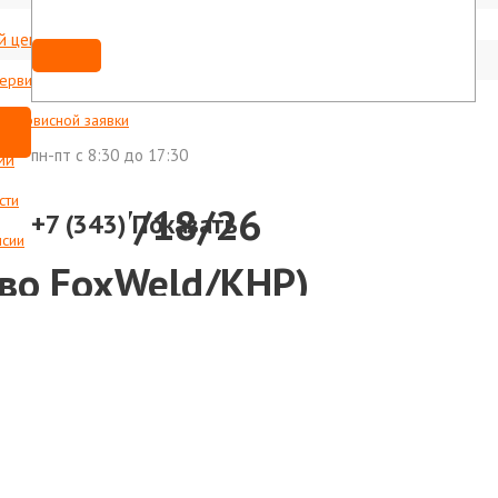
й центр
Мы ВКонтакте
shop@foxweld-ural.ru
сервисные центры
с сервисной заявки
пн-пт c 8:30 до 17:30
ии
сти
м TIG17/18/26
+7 (343)
Показать
нсии
-во FoxWeld/КНР)