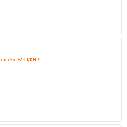
пр-во FoxWeld/КНР)