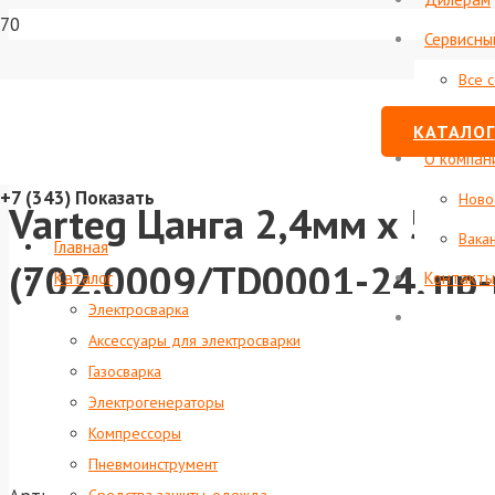
Сервисны
Все 
Стату
КАТАЛОГ
О компан
+7 (343)
Показать
Ново
Varteg Цанга 2,4мм х 50м
Вака
Главная
(702.0009/TD0001-24, пр
Каталог
Контакты
Электросварка
Аксессуары для электросварки
Газосварка
Электрогенераторы
Компрессоры
Пневмоинструмент