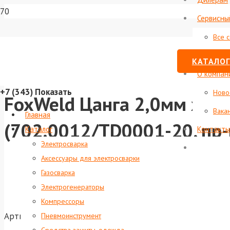
Сервисны
Все 
Стату
КАТАЛОГ
О компан
+7 (343)
Показать
Ново
FoxWeld Цанга 2,0мм х 5
Вака
Главная
(702.0012/TD0001-20, пр
Каталог
Контакты
Электросварка
Аксессуары для электросварки
Газосварка
Электрогенераторы
Компрессоры
Артикул:
foxweld-2767
Пневмоинструмент