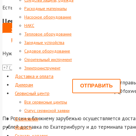
Средства защиты, одежда
Есть в наличии
Расходные материалы
Насосное оборудование
Цена по запросу
НАКС
ЗАКАЗАТЬ
Тепловое оборудование
ВЫПИСАТЬ СЧЕТ НА ЮР. ЛИЦО
Зарядные устройства
Садовое оборудование
Нужна консультация?
Строительный инструмент
Даю со
Электроинструмент
Доставка и оплата
Или отправь
Дилерам
shop@foxwel
Сервисный центр
Все сервисные центры
Статус сервисной заявки
По России и ближнему зарубежью осуществляется достав
О компании
рублей доставка по Екатеринбургу и до терминала тран
Новости
Скачать каталог