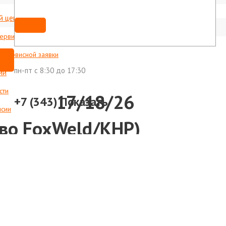
й центр
Мы ВКонтакте
shop@foxweld-ural.ru
сервисные центры
с сервисной заявки
пн-пт c 8:30 до 17:30
ии
сти
0мм TIG17/18/26
+7 (343)
Показать
нсии
-во FoxWeld/КНР)