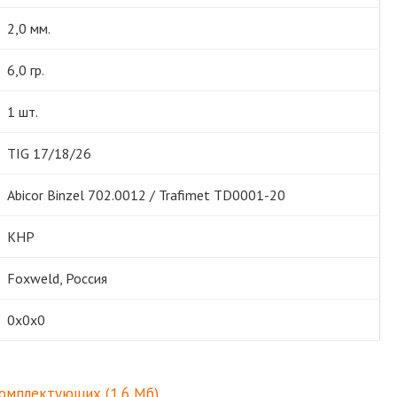
2,0 мм.
6,0 гр.
1 шт.
TIG 17/18/26
Abicor Binzel 702.0012 / Trafimet TD0001-20
КНР
Foxweld, Россия
0х0х0
 комплектующих
(1,6 Мб)