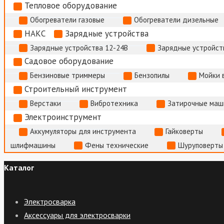
Тепловое оборудование
Обогреватели газовые
Обогреватели дизельные
НАКС
Зарядные устройства
Зарядные устройства 12-24В
Зарядные устройств
Садовое оборудование
Бензиновые триммеры
Бензопилы
Мойки 
Строительный инструмент
Верстаки
Вибротехника
Затирочные маш
Электроинструмент
Аккумуляторы для инструмента
Гайковерты
шлифмашины
Фены технические
Шуруповерты
Каталог
Электросварка
Аксессуары для электросварки