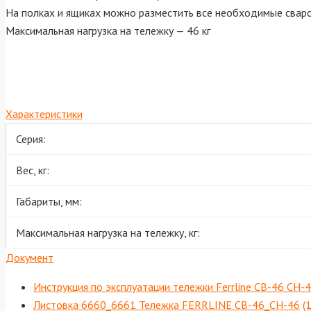
На полках и ящиках можно разместить все необходимые свар
Максимальная нагрузка на тележку — 46 кг
Характеристики
Серия:
Вес, кг:
Габариты, мм:
Максимальная нагрузка на тележку, кг:
Документ
Инструкция по эксплуатации тележки Ferrline СB-46 CH-
Листовка 6660_6661 Тележка FERRLINE СВ-46_СН-46
(