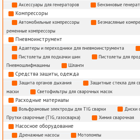
Аксессуары для генераторов
Бензиновые генера
Компрессоры
Автомобильные компрессоры
Безмасляные компр
ременные компрессоры
Пневмоинструмент
Адаптеры и переходники для пневмоинструмента
Пистолеты для подкачки шин
Пистолеты для про
Пневмошлифмашины
Шланги
Средства защиты, одежда
Защита органов дыхания
Защитные стекла для с
маски
Светофильтры для сварочных масок
Расходные материалы
Вольфрамовые электроды для TIG сварки
Диски 
Прутки сварочные (TIG, газосварка)
Химия сварочная
Насосное оборудование
Дренажные насосы
Мотопомпы