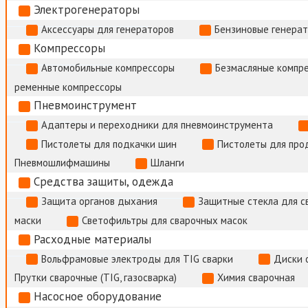
Электрогенераторы
Аксессуары для генераторов
Бензиновые генера
Компрессоры
Автомобильные компрессоры
Безмасляные компр
ременные компрессоры
Пневмоинструмент
Адаптеры и переходники для пневмоинструмента
Пистолеты для подкачки шин
Пистолеты для про
Пневмошлифмашины
Шланги
Средства защиты, одежда
Защита органов дыхания
Защитные стекла для с
маски
Светофильтры для сварочных масок
Расходные материалы
Вольфрамовые электроды для TIG сварки
Диски 
Прутки сварочные (TIG, газосварка)
Химия сварочная
Насосное оборудование