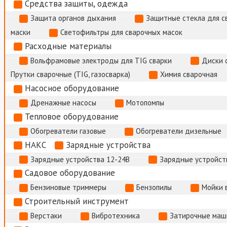
Средства защиты, одежда
Защита органов дыхания
Защитные стекла для с
маски
Светофильтры для сварочных масок
Расходные материалы
Вольфрамовые электроды для TIG сварки
Диски 
Прутки сварочные (TIG, газосварка)
Химия сварочная
Насосное оборудование
Дренажные насосы
Мотопомпы
Тепловое оборудование
Обогреватели газовые
Обогреватели дизельные
НАКС
Зарядные устройства
Зарядные устройства 12-24В
Зарядные устройств
Садовое оборудование
Бензиновые триммеры
Бензопилы
Мойки 
Строительный инструмент
Верстаки
Вибротехника
Затирочные маш