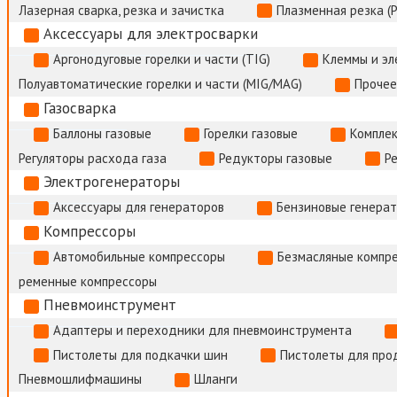
Лазерная сварка, резка и зачистка
Плазменная резка (
Аксессуары для электросварки
Аргонодуговые горелки и части (TIG)
Клеммы и э
Полуавтоматические горелки и части (MIG/MAG)
Прочее
Газосварка
Баллоны газовые
Горелки газовые
Комплек
Регуляторы расхода газа
Редукторы газовые
Р
Электрогенераторы
Аксессуары для генераторов
Бензиновые генера
Компрессоры
Автомобильные компрессоры
Безмасляные компр
ременные компрессоры
Пневмоинструмент
Адаптеры и переходники для пневмоинструмента
Пистолеты для подкачки шин
Пистолеты для про
Пневмошлифмашины
Шланги