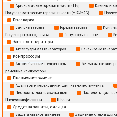
Аргонодуговые горелки и части (TIG)
Клеммы и э
Полуавтоматические горелки и части (MIG/MAG)
Прочее
Газосварка
Баллоны газовые
Горелки газовые
Комплек
Регуляторы расхода газа
Редукторы газовые
Р
Электрогенераторы
Аксессуары для генераторов
Бензиновые генера
Компрессоры
Автомобильные компрессоры
Безмасляные компр
ременные компрессоры
Пневмоинструмент
Адаптеры и переходники для пневмоинструмента
Пистолеты для подкачки шин
Пистолеты для про
Пневмошлифмашины
Шланги
Средства защиты, одежда
Защита органов дыхания
Защитные стекла для с