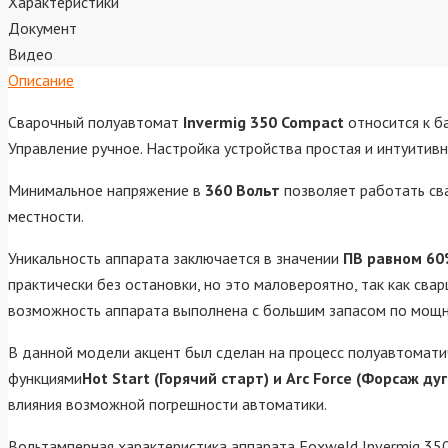
Характеристики
Документ
Видео
Описание
Сварочный полуавтомат
Invermig 350 Compact
относится к б
Управление ручное. Настройка устройства простая и интуитивн
Минимальное напряжение в
360 Вольт
позволяет работать св
местности.
Уникальность аппарата заключается в значении
ПВ равном 6
практически без остановки, но это маловероятно, так как сва
возможность аппарата выполнена с большим запасом по мощно
В данной модели акцент был сделан на процесс полуавтомати
функциями
Hot Start (Горячий старт) и Arc Force (Форсаж дуг
влияния возможной погрешности автоматики.
Вольтамперная характеристика аппарата Foxweld Invermig 3