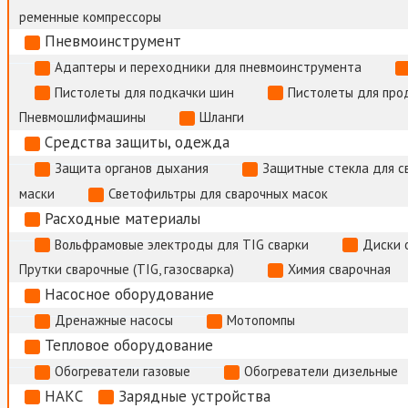
ременные компрессоры
Пневмоинструмент
Адаптеры и переходники для пневмоинструмента
Пистолеты для подкачки шин
Пистолеты для про
Пневмошлифмашины
Шланги
Средства защиты, одежда
Защита органов дыхания
Защитные стекла для с
маски
Светофильтры для сварочных масок
Расходные материалы
Вольфрамовые электроды для TIG сварки
Диски 
Прутки сварочные (TIG, газосварка)
Химия сварочная
Насосное оборудование
Дренажные насосы
Мотопомпы
Тепловое оборудование
Обогреватели газовые
Обогреватели дизельные
НАКС
Зарядные устройства