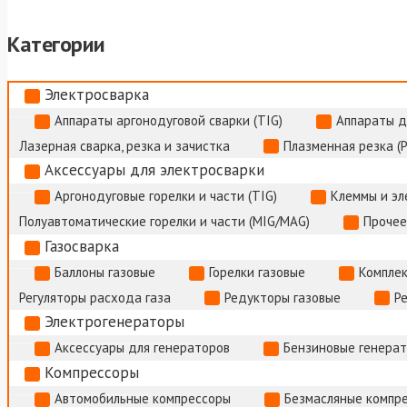
Категории
Электросварка
Аппараты аргонодуговой сварки (TIG)
Аппараты д
Лазерная сварка, резка и зачистка
Плазменная резка (
Аксессуары для электросварки
Аргонодуговые горелки и части (TIG)
Клеммы и э
Полуавтоматические горелки и части (MIG/MAG)
Прочее
Газосварка
Баллоны газовые
Горелки газовые
Комплек
Регуляторы расхода газа
Редукторы газовые
Р
Электрогенераторы
Аксессуары для генераторов
Бензиновые генера
Компрессоры
Автомобильные компрессоры
Безмасляные компр