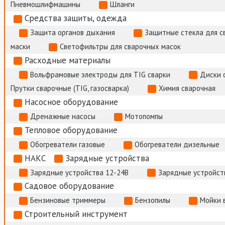
Пневмошлифмашины
Шланги
Средства защиты, одежда
Защита органов дыхания
Защитные стекла для с
маски
Светофильтры для сварочных масок
Расходные материалы
Вольфрамовые электроды для TIG сварки
Диски 
Прутки сварочные (TIG, газосварка)
Химия сварочная
Насосное оборудование
Дренажные насосы
Мотопомпы
Тепловое оборудование
Обогреватели газовые
Обогреватели дизельные
НАКС
Зарядные устройства
Зарядные устройства 12-24В
Зарядные устройств
Садовое оборудование
Бензиновые триммеры
Бензопилы
Мойки 
Строительный инструмент