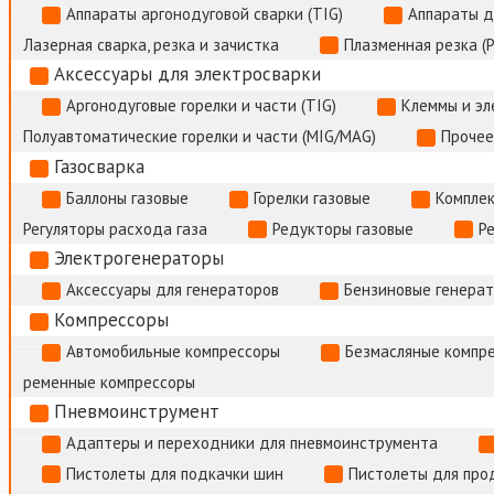
Аппараты аргонодуговой сварки (TIG)
Аппараты д
Лазерная сварка, резка и зачистка
Плазменная резка (
Аксессуары для электросварки
Аргонодуговые горелки и части (TIG)
Клеммы и э
Полуавтоматические горелки и части (MIG/MAG)
Прочее
Газосварка
Баллоны газовые
Горелки газовые
Комплек
Регуляторы расхода газа
Редукторы газовые
Р
Электрогенераторы
Аксессуары для генераторов
Бензиновые генера
Компрессоры
Автомобильные компрессоры
Безмасляные компр
ременные компрессоры
Пневмоинструмент
Адаптеры и переходники для пневмоинструмента
Пистолеты для подкачки шин
Пистолеты для про