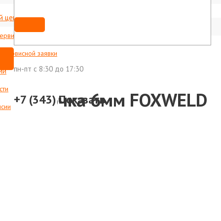
й центр
Мы ВКонтакте
shop@foxweld-ural.ru
сервисные центры
с сервисной заявки
пн-пт c 8:30 до 17:30
ии
сти
а" – ёлочка 6мм FOXWELD
+7 (343)
Показать
нсии