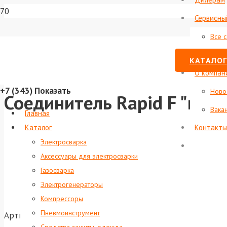
Сервисны
Все 
Стату
КАТАЛОГ
О компан
+7 (343)
Показать
Ново
Соединитель Rapid F "мам
Вака
Главная
Каталог
Контакты
Электросварка
Аксессуары для электросварки
Газосварка
Электрогенераторы
Компрессоры
Пневмоинструмент
Артикул:
foxweld-5128