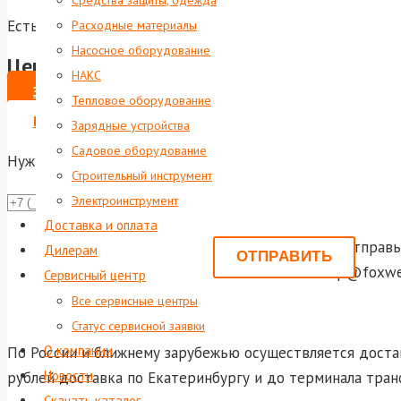
Средства защиты, одежда
Есть в наличии
Расходные материалы
Насосное оборудование
Цена по запросу
НАКС
ЗАКАЗАТЬ
Тепловое оборудование
ВЫПИСАТЬ СЧЕТ НА ЮР. ЛИЦО
Зарядные устройства
Садовое оборудование
Нужна консультация?
Строительный инструмент
Электроинструмент
Даю со
Доставка и оплата
Или отправь
Дилерам
shop@foxwel
Сервисный центр
Все сервисные центры
Статус сервисной заявки
О компании
По России и ближнему зарубежью осуществляется достав
Новости
рублей доставка по Екатеринбургу и до терминала тран
Скачать каталог