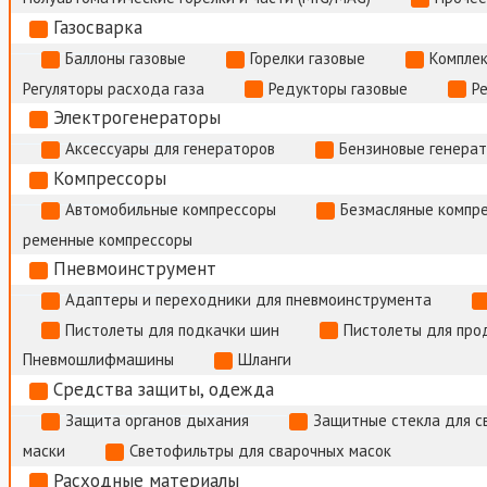
Газосварка
Баллоны газовые
Горелки газовые
Комплек
Регуляторы расхода газа
Редукторы газовые
Р
Электрогенераторы
Аксессуары для генераторов
Бензиновые генера
Компрессоры
Автомобильные компрессоры
Безмасляные компр
ременные компрессоры
Пневмоинструмент
Адаптеры и переходники для пневмоинструмента
Пистолеты для подкачки шин
Пистолеты для про
Пневмошлифмашины
Шланги
Средства защиты, одежда
Защита органов дыхания
Защитные стекла для с
маски
Светофильтры для сварочных масок
Расходные материалы