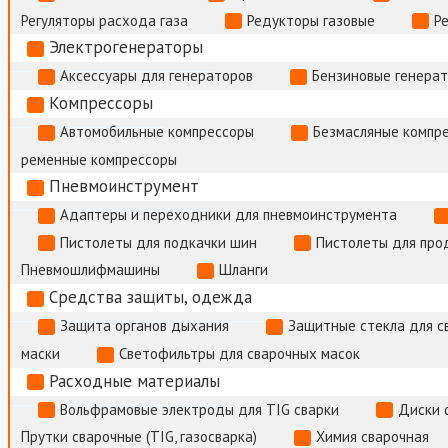
Регуляторы расхода газа
Редукторы газовые
Р
Электрогенераторы
Аксессуары для генераторов
Бензиновые генера
Компрессоры
Автомобильные компрессоры
Безмасляные компр
ременные компрессоры
Пневмоинструмент
Адаптеры и переходники для пневмоинструмента
Пистолеты для подкачки шин
Пистолеты для про
Пневмошлифмашины
Шланги
Средства защиты, одежда
Защита органов дыхания
Защитные стекла для с
маски
Светофильтры для сварочных масок
Расходные материалы
Вольфрамовые электроды для TIG сварки
Диски 
Прутки сварочные (TIG, газосварка)
Химия сварочная