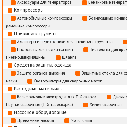
Аксессуары для генераторов
Бензиновые генера
Компрессоры
Автомобильные компрессоры
Безмасляные компр
ременные компрессоры
Пневмоинструмент
Адаптеры и переходники для пневмоинструмента
Пистолеты для подкачки шин
Пистолеты для про
Пневмошлифмашины
Шланги
Средства защиты, одежда
Защита органов дыхания
Защитные стекла для с
маски
Светофильтры для сварочных масок
Расходные материалы
Вольфрамовые электроды для TIG сварки
Диски 
Прутки сварочные (TIG, газосварка)
Химия сварочная
Насосное оборудование
Дренажные насосы
Мотопомпы