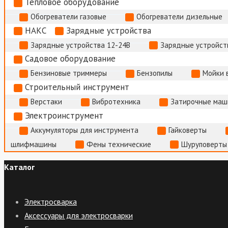
Тепловое оборудование
Обогреватели газовые
Обогреватели дизельные
НАКС
Зарядные устройства
Зарядные устройства 12-24В
Зарядные устройств
Садовое оборудование
Бензиновые триммеры
Бензопилы
Мойки 
Строительный инструмент
Верстаки
Вибротехника
Затирочные маш
Электроинструмент
Аккумуляторы для инструмента
Гайковерты
шлифмашины
Фены технические
Шуруповерты
Каталог
Электросварка
Аксессуары для электросварки