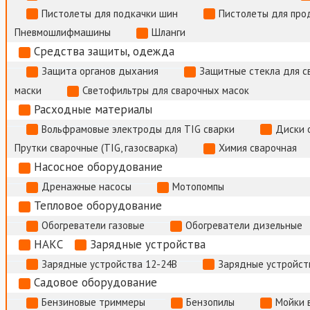
Пистолеты для подкачки шин
Пистолеты для про
Пневмошлифмашины
Шланги
Средства защиты, одежда
Защита органов дыхания
Защитные стекла для с
маски
Светофильтры для сварочных масок
Расходные материалы
Вольфрамовые электроды для TIG сварки
Диски 
Прутки сварочные (TIG, газосварка)
Химия сварочная
Насосное оборудование
Дренажные насосы
Мотопомпы
Тепловое оборудование
Обогреватели газовые
Обогреватели дизельные
НАКС
Зарядные устройства
Зарядные устройства 12-24В
Зарядные устройств
Садовое оборудование
Бензиновые триммеры
Бензопилы
Мойки 