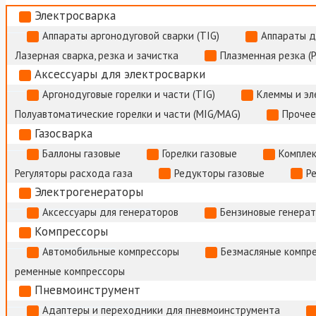
Электросварка
Аппараты аргонодуговой сварки (TIG)
Аппараты д
Лазерная сварка, резка и зачистка
Плазменная резка (
Аксессуары для электросварки
Аргонодуговые горелки и части (TIG)
Клеммы и э
Полуавтоматические горелки и части (MIG/MAG)
Прочее
Газосварка
Баллоны газовые
Горелки газовые
Комплек
Регуляторы расхода газа
Редукторы газовые
Р
Электрогенераторы
Аксессуары для генераторов
Бензиновые генера
Компрессоры
Автомобильные компрессоры
Безмасляные компр
ременные компрессоры
Пневмоинструмент
Адаптеры и переходники для пневмоинструмента