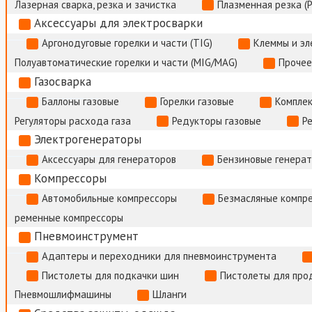
Лазерная сварка, резка и зачистка
Плазменная резка (
Аксессуары для электросварки
Аргонодуговые горелки и части (TIG)
Клеммы и э
Полуавтоматические горелки и части (MIG/MAG)
Прочее
Газосварка
Баллоны газовые
Горелки газовые
Комплек
Регуляторы расхода газа
Редукторы газовые
Р
Электрогенераторы
Аксессуары для генераторов
Бензиновые генера
Компрессоры
Автомобильные компрессоры
Безмасляные компр
ременные компрессоры
Пневмоинструмент
Адаптеры и переходники для пневмоинструмента
Пистолеты для подкачки шин
Пистолеты для про
Пневмошлифмашины
Шланги