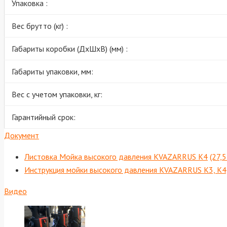
Упаковка :
Вес брутто (кг) :
Габариты коробки (ДхШхВ) (мм) :
Габариты упаковки, мм:
Вес с учетом упаковки, кг:
Гарантийный срок:
Документ
Листовка Мойка высокого давления KVAZARRUS K4
(27,
Инструкция мойки высокого давления KVAZARRUS K3, K4
Видео