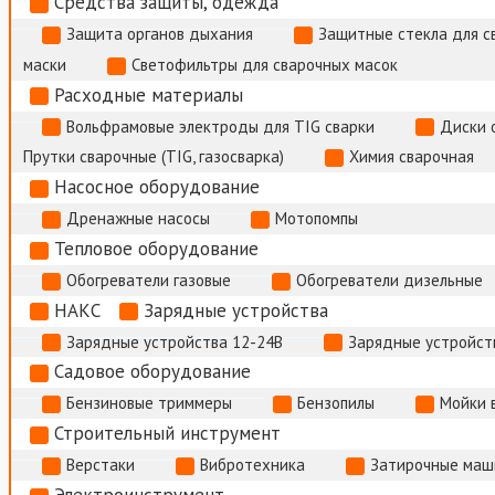
Средства защиты, одежда
Защита органов дыхания
Защитные стекла для с
маски
Светофильтры для сварочных масок
Расходные материалы
Вольфрамовые электроды для TIG сварки
Диски 
Прутки сварочные (TIG, газосварка)
Химия сварочная
Насосное оборудование
Дренажные насосы
Мотопомпы
Тепловое оборудование
Обогреватели газовые
Обогреватели дизельные
НАКС
Зарядные устройства
Зарядные устройства 12-24В
Зарядные устройств
Садовое оборудование
Бензиновые триммеры
Бензопилы
Мойки 
Строительный инструмент
Верстаки
Вибротехника
Затирочные маш
Электроинструмент