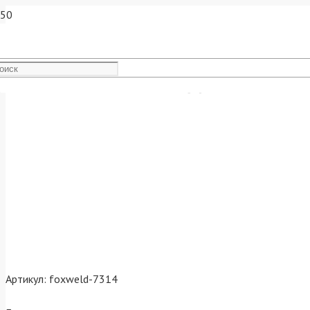
Мойка высокого давления K
Артикул:
foxweld-7314