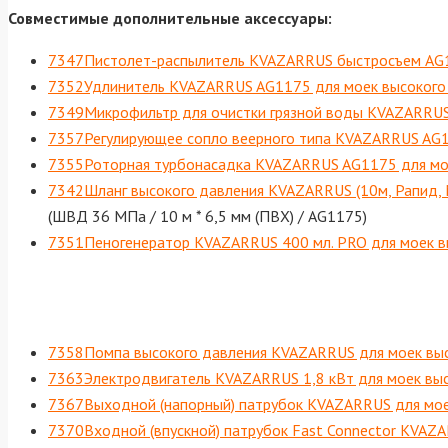
Совместимые дополнительные аксессуары:
7347Пистолет-распылитель KVAZARRUS быстросъем AG11
7352Удлинитель KVAZARRUS AG1175 для моек высокого 
7349Микрофильтр для очистки грязной воды KVAZARRUS 
7357Регулирующее сопло веерного типа KVAZARRUS AG1
7355Роторная турбонасадка KVAZARRUS AG1175 для мое
7342Шланг высокого давления KVAZARRUS (10м, Рапид, М
(ШВД 36 МПа / 10 м * 6,5 мм (ПВХ) / AG1175)
7351Пеногенератор KVAZARRUS 400 мл. PRO для моек вы
7358Помпа высокого давления KVAZARRUS для моек выс
7363Электродвигатель KVAZARRUS 1,8 кВт для моек выс
7367Выходной (напорный) патрубок KVAZARRUS для мое
7370Входной (впускной) патрубок Fast Connector KVAZA