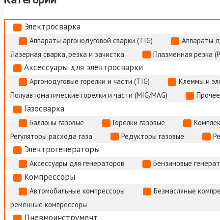
Электросварка
Аппараты аргонодуговой сварки (TIG)
Аппараты д
Лазерная сварка, резка и зачистка
Плазменная резка (
Аксессуары для электросварки
Аргонодуговые горелки и части (TIG)
Клеммы и э
Полуавтоматические горелки и части (MIG/MAG)
Прочее
Газосварка
Баллоны газовые
Горелки газовые
Комплек
Регуляторы расхода газа
Редукторы газовые
Р
Электрогенераторы
Аксессуары для генераторов
Бензиновые генера
Компрессоры
Автомобильные компрессоры
Безмасляные компр
ременные компрессоры
Пневмоинструмент