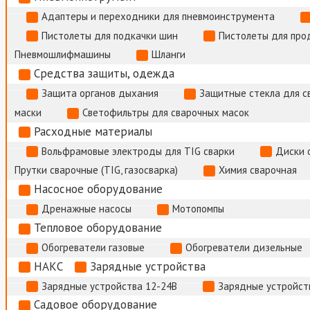
Адаптеры и переходники для пневмоинструмента
Пистолеты для подкачки шин
Пистолеты для про
Пневмошлифмашины
Шланги
Средства защиты, одежда
Защита органов дыхания
Защитные стекла для с
маски
Светофильтры для сварочных масок
Расходные материалы
Вольфрамовые электроды для TIG сварки
Диски 
Прутки сварочные (TIG, газосварка)
Химия сварочная
Насосное оборудование
Дренажные насосы
Мотопомпы
Тепловое оборудование
Обогреватели газовые
Обогреватели дизельные
НАКС
Зарядные устройства
Зарядные устройства 12-24В
Зарядные устройств
Садовое оборудование