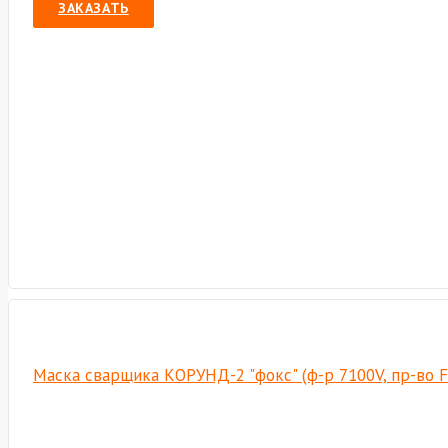
ЗАКАЗАТЬ
Маска сварщика КОРУНД-2 "фокс" (ф-р 7100V, пр-во F