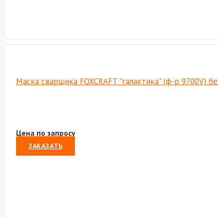
Маска сварщика FOXCRAFT "галактика" (ф-р 9700V) б
Цена по запросу
ЗАКАЗАТЬ