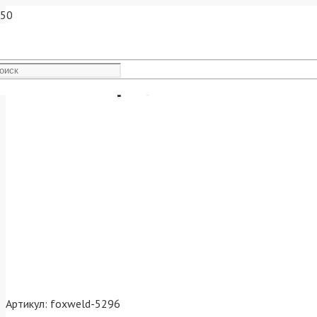
Маска сварщика GEFEST "век
Артикул:
foxweld-5296