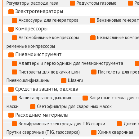
Регуляторы расхода газа
Редукторы газовые
Р
Электрогенераторы
Аксессуары для генераторов
Бензиновые генера
Компрессоры
Автомобильные компрессоры
Безмасляные компр
ременные компрессоры
Пневмоинструмент
Адаптеры и переходники для пневмоинструмента
Пистолеты для подкачки шин
Пистолеты для про
Пневмошлифмашины
Шланги
Средства защиты, одежда
Защита органов дыхания
Защитные стекла для с
маски
Светофильтры для сварочных масок
Расходные материалы
Вольфрамовые электроды для TIG сварки
Диски 
Прутки сварочные (TIG, газосварка)
Химия сварочная