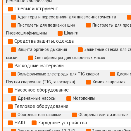
ременные компрессоры
Пневмоинструмент
Адаптеры и переходники для пневмоинструмента
Пистолеты для подкачки шин
Пистолеты для про
Пневмошлифмашины
Шланги
Средства защиты, одежда
Защита органов дыхания
Защитные стекла для с
маски
Светофильтры для сварочных масок
Расходные материалы
Вольфрамовые электроды для TIG сварки
Диски 
Прутки сварочные (TIG, газосварка)
Химия сварочная
Насосное оборудование
Дренажные насосы
Мотопомпы
Тепловое оборудование
Обогреватели газовые
Обогреватели дизельные
НАКС
Зарядные устройства
Зарядные устройства 12-24В
Зарядные устройств