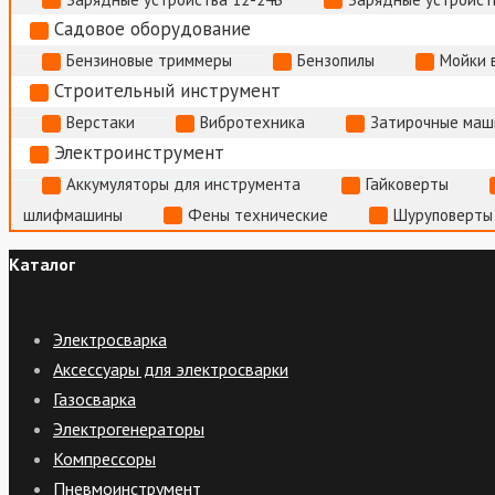
Садовое оборудование
Бензиновые триммеры
Бензопилы
Мойки 
Строительный инструмент
Верстаки
Вибротехника
Затирочные маш
Электроинструмент
Аккумуляторы для инструмента
Гайковерты
шлифмашины
Фены технические
Шуруповерты
Каталог
Электросварка
Аксессуары для электросварки
Газосварка
Электрогенераторы
Компрессоры
Пневмоинструмент