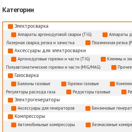
Категории
Электросварка
Аппараты аргонодуговой сварки (TIG)
Аппараты д
Лазерная сварка, резка и зачистка
Плазменная резка (
Аксессуары для электросварки
Аргонодуговые горелки и части (TIG)
Клеммы и э
Полуавтоматические горелки и части (MIG/MAG)
Прочее
Газосварка
Баллоны газовые
Горелки газовые
Комплек
Регуляторы расхода газа
Редукторы газовые
Р
Электрогенераторы
Аксессуары для генераторов
Бензиновые генера
Компрессоры
Автомобильные компрессоры
Безмасляные компр