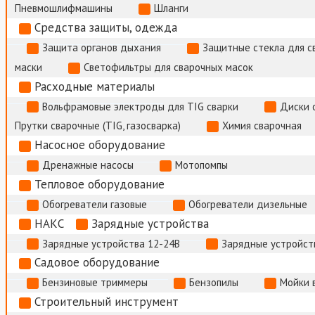
Пневмошлифмашины
Шланги
Средства защиты, одежда
Защита органов дыхания
Защитные стекла для с
маски
Светофильтры для сварочных масок
Расходные материалы
Вольфрамовые электроды для TIG сварки
Диски 
Прутки сварочные (TIG, газосварка)
Химия сварочная
Насосное оборудование
Дренажные насосы
Мотопомпы
Тепловое оборудование
Обогреватели газовые
Обогреватели дизельные
НАКС
Зарядные устройства
Зарядные устройства 12-24В
Зарядные устройств
Садовое оборудование
Бензиновые триммеры
Бензопилы
Мойки 
Строительный инструмент