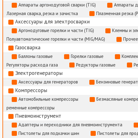
Аппараты аргонодуговой сварки (TIG)
Аппараты д
Лазерная сварка, резка и зачистка
Плазменная резка (
Аксессуары для электросварки
Аргонодуговые горелки и части (TIG)
Клеммы и э
Полуавтоматические горелки и части (MIG/MAG)
Прочее
Газосварка
Баллоны газовые
Горелки газовые
Комплек
Регуляторы расхода газа
Редукторы газовые
Р
Электрогенераторы
Аксессуары для генераторов
Бензиновые генера
Компрессоры
Автомобильные компрессоры
Безмасляные компр
ременные компрессоры
Пневмоинструмент
Адаптеры и переходники для пневмоинструмента
Пистолеты для подкачки шин
Пистолеты для про