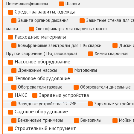
Пневмошлифмашины
Шланги
Средства защиты, одежда
Защита органов дыхания
Защитные стекла для с
маски
Светофильтры для сварочных масок
Расходные материалы
Вольфрамовые электроды для TIG сварки
Диски 
Прутки сварочные (TIG, газосварка)
Химия сварочная
Насосное оборудование
Дренажные насосы
Мотопомпы
Тепловое оборудование
Обогреватели газовые
Обогреватели дизельные
НАКС
Зарядные устройства
Зарядные устройства 12-24В
Зарядные устройств
Садовое оборудование
Бензиновые триммеры
Бензопилы
Мойки 
Строительный инструмент