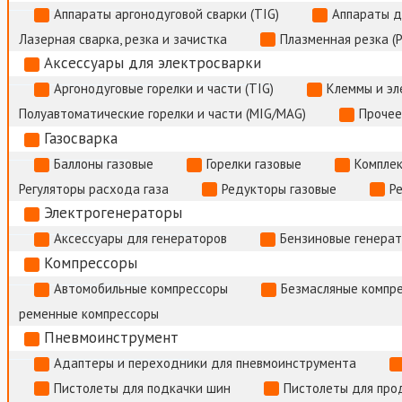
Аппараты аргонодуговой сварки (TIG)
Аппараты д
Лазерная сварка, резка и зачистка
Плазменная резка (
Аксессуары для электросварки
Аргонодуговые горелки и части (TIG)
Клеммы и э
Полуавтоматические горелки и части (MIG/MAG)
Прочее
Газосварка
Баллоны газовые
Горелки газовые
Комплек
Регуляторы расхода газа
Редукторы газовые
Р
Электрогенераторы
Аксессуары для генераторов
Бензиновые генера
Компрессоры
Автомобильные компрессоры
Безмасляные компр
ременные компрессоры
Пневмоинструмент
Адаптеры и переходники для пневмоинструмента
Пистолеты для подкачки шин
Пистолеты для про