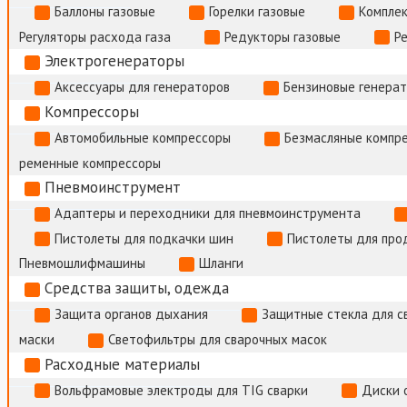
Баллоны газовые
Горелки газовые
Комплек
Регуляторы расхода газа
Редукторы газовые
Р
Электрогенераторы
Аксессуары для генераторов
Бензиновые генера
Компрессоры
Автомобильные компрессоры
Безмасляные компр
ременные компрессоры
Пневмоинструмент
Адаптеры и переходники для пневмоинструмента
Пистолеты для подкачки шин
Пистолеты для про
Пневмошлифмашины
Шланги
Средства защиты, одежда
Защита органов дыхания
Защитные стекла для с
маски
Светофильтры для сварочных масок
Расходные материалы
Вольфрамовые электроды для TIG сварки
Диски 