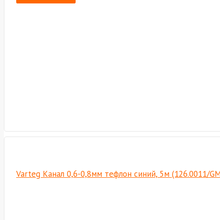
Varteg Канал 0,6-0,8мм тефлон синий, 5м (126.0011/G