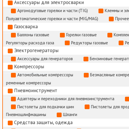
Аксессуары для электросварки
Аргонодуговые горелки и части (TIG)
Клеммы и э
Полуавтоматические горелки и части (MIG/MAG)
Прочее
Газосварка
Баллоны газовые
Горелки газовые
Комплек
Регуляторы расхода газа
Редукторы газовые
Р
Электрогенераторы
Аксессуары для генераторов
Бензиновые генера
Компрессоры
Автомобильные компрессоры
Безмасляные компр
ременные компрессоры
Пневмоинструмент
Адаптеры и переходники для пневмоинструмента
Пистолеты для подкачки шин
Пистолеты для про
Пневмошлифмашины
Шланги
Средства защиты, одежда