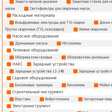
Защита органов дыхания
Защитные стекла для с
маски
Светофильтры для сварочных масок
Расходные материалы
Вольфрамовые электроды для TIG сварки
Диски 
Прутки сварочные (TIG, газосварка)
Химия сварочная
Насосное оборудование
Дренажные насосы
Мотопомпы
Тепловое оборудование
Обогреватели газовые
Обогреватели дизельные
НАКС
Зарядные устройства
Зарядные устройства 12-24В
Зарядные устройств
Садовое оборудование
Бензиновые триммеры
Бензопилы
Мойки 
Строительный инструмент
Верстаки
Вибротехника
Затирочные маш
Электроинструмент