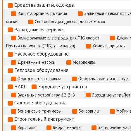
Средства защиты, одежда
Защита органов дыхания
Защитные стекла для с
маски
Светофильтры для сварочных масок
Расходные материалы
Вольфрамовые электроды для TIG сварки
Диски 
Прутки сварочные (TIG, газосварка)
Химия сварочная
Насосное оборудование
Дренажные насосы
Мотопомпы
Тепловое оборудование
Обогреватели газовые
Обогреватели дизельные
НАКС
Зарядные устройства
Зарядные устройства 12-24В
Зарядные устройств
Садовое оборудование
Бензиновые триммеры
Бензопилы
Мойки 
Строительный инструмент
Верстаки
Вибротехника
Затирочные маш