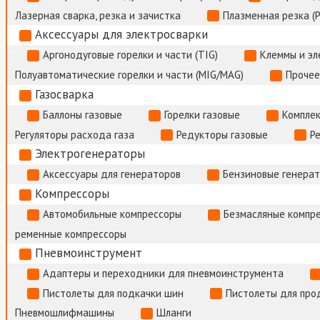
Лазерная сварка, резка и зачистка
Плазменная резка (
Аксессуары для электросварки
Аргонодуговые горелки и части (TIG)
Клеммы и э
Полуавтоматические горелки и части (MIG/MAG)
Прочее
Газосварка
Баллоны газовые
Горелки газовые
Комплек
Регуляторы расхода газа
Редукторы газовые
Р
Электрогенераторы
Аксессуары для генераторов
Бензиновые генера
Компрессоры
Автомобильные компрессоры
Безмасляные компр
ременные компрессоры
Пневмоинструмент
Адаптеры и переходники для пневмоинструмента
Пистолеты для подкачки шин
Пистолеты для про
Пневмошлифмашины
Шланги