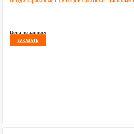
Гвозди барабанные с винтовой накаткой с цинковым 
Цена по запросу
ЗАКАЗАТЬ