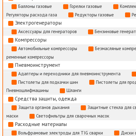
Баллоны газовые
Горелки газовые
Комплек
Регуляторы расхода газа
Редукторы газовые
Р
Электрогенераторы
Аксессуары для генераторов
Бензиновые генера
Компрессоры
Автомобильные компрессоры
Безмасляные компр
ременные компрессоры
Пневмоинструмент
Адаптеры и переходники для пневмоинструмента
Пистолеты для подкачки шин
Пистолеты для про
Пневмошлифмашины
Шланги
Средства защиты, одежда
Защита органов дыхания
Защитные стекла для с
маски
Светофильтры для сварочных масок
Расходные материалы
Вольфрамовые электроды для TIG сварки
Диски 