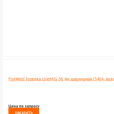
FoxWeld Горелка UnoMIG-36 4м шарнирная (340А, возд
Цена по запросу
ЗАКАЗАТЬ