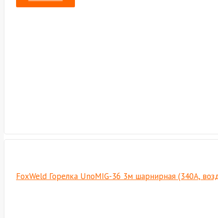
FoxWeld Горелка UnoMIG-36 3м шарнирная (340A, возд