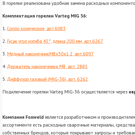
В горелке реализована удобная замена расходных компоненто
Комплектация горелки Varteg MIG 36:
1.
Сопло коническое, арт.6083
2.
Гусак угол изгиба 45°, длина 200 мм, арт.6267
3.
Медный наконечникМ8х30х1,2, арт.6097
4.
Держатель наконечника М8, арт. 2885
5.
Диффузор газовый (MIG-36), арт. 6262
Подключение горелки Varteg MIG-36 осуществляется через
ев
Компания Foxweld
является разработчиком и производителем
ассортименте есть расходные сварочные материалы, средств
собственных брендов, которые покрывают запросы и требовани