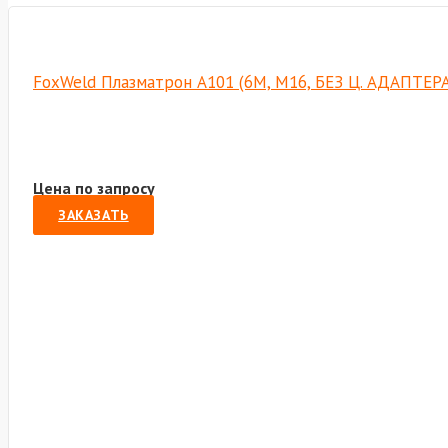
FoxWeld Плазматрон А101 (6М, М16, БЕЗ Ц. АДАПТЕРА
Цена по запросу
ЗАКАЗАТЬ