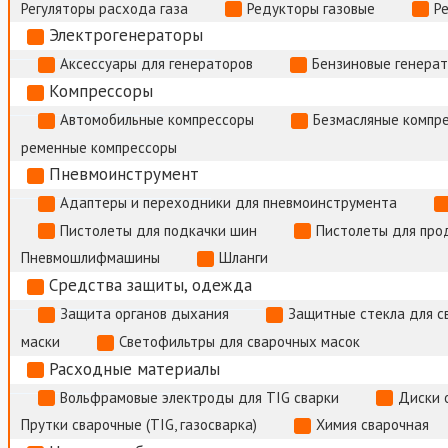
Регуляторы расхода газа
Редукторы газовые
Р
Электрогенераторы
Аксессуары для генераторов
Бензиновые генера
Компрессоры
Автомобильные компрессоры
Безмасляные компр
ременные компрессоры
Пневмоинструмент
Адаптеры и переходники для пневмоинструмента
Пистолеты для подкачки шин
Пистолеты для про
Пневмошлифмашины
Шланги
Средства защиты, одежда
Защита органов дыхания
Защитные стекла для с
маски
Светофильтры для сварочных масок
Расходные материалы
Вольфрамовые электроды для TIG сварки
Диски 
Прутки сварочные (TIG, газосварка)
Химия сварочная