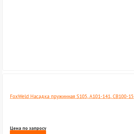
FoxWeld Насадка пружинная S105, A101-141, CB100-15
Цена по запросу