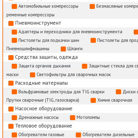
Автомобильные компрессоры
Безмасляные компр
ременные компрессоры
Пневмоинструмент
Адаптеры и переходники для пневмоинструмента
Пистолеты для подкачки шин
Пистолеты для про
Пневмошлифмашины
Шланги
Средства защиты, одежда
Защита органов дыхания
Защитные стекла для с
маски
Светофильтры для сварочных масок
Расходные материалы
Вольфрамовые электроды для TIG сварки
Диски 
Прутки сварочные (TIG, газосварка)
Химия сварочная
Насосное оборудование
Дренажные насосы
Мотопомпы
Тепловое оборудование
Обогреватели газовые
Обогреватели дизельные