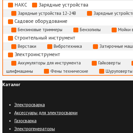
НАКС
Зарядные устройства
Зарядные устройства 12-24В
Зарядные устройств
Садовое оборудование
Бензиновые триммеры
Бензопилы
Мойки 
Строительный инструмент
Верстаки
Вибротехника
Затирочные маш
Электроинструмент
Аккумуляторы для инструмента
Гайковерты
шлифмашины
Фены технические
Шуруповерты
Каталог
Электросварка
Аксессуары для электросварки
Газосварка
Электрогенераторы