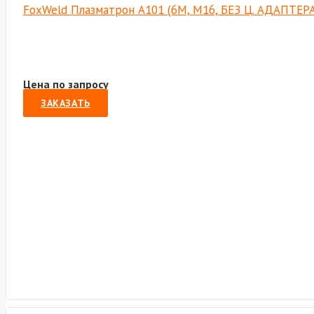
FoxWeld Плазматрон А101 (6М, М16, БЕЗ Ц. АДАПТЕРА
Цена по запросу
ЗАКАЗАТЬ