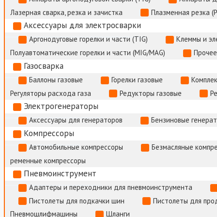
Лазерная сварка, резка и зачистка
Плазменная резка (
Аксессуары для электросварки
Аргонодуговые горелки и части (TIG)
Клеммы и э
Полуавтоматические горелки и части (MIG/MAG)
Прочее
Газосварка
Баллоны газовые
Горелки газовые
Комплек
Регуляторы расхода газа
Редукторы газовые
Р
Электрогенераторы
Аксессуары для генераторов
Бензиновые генера
Компрессоры
Автомобильные компрессоры
Безмасляные компр
ременные компрессоры
Пневмоинструмент
Адаптеры и переходники для пневмоинструмента
Пистолеты для подкачки шин
Пистолеты для про
Пневмошлифмашины
Шланги