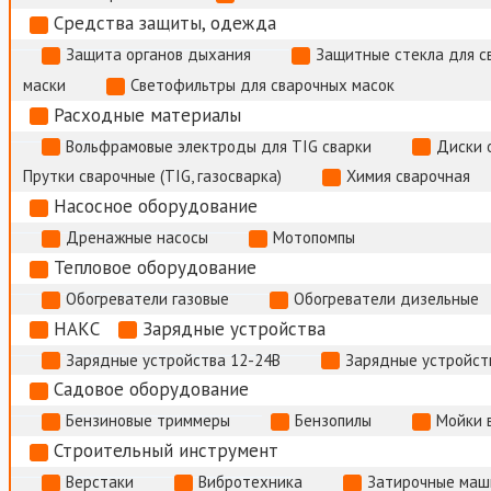
Средства защиты, одежда
Защита органов дыхания
Защитные стекла для с
маски
Светофильтры для сварочных масок
Расходные материалы
Вольфрамовые электроды для TIG сварки
Диски 
Прутки сварочные (TIG, газосварка)
Химия сварочная
Насосное оборудование
Дренажные насосы
Мотопомпы
Тепловое оборудование
Обогреватели газовые
Обогреватели дизельные
НАКС
Зарядные устройства
Зарядные устройства 12-24В
Зарядные устройств
Садовое оборудование
Бензиновые триммеры
Бензопилы
Мойки 
Строительный инструмент
Верстаки
Вибротехника
Затирочные маш