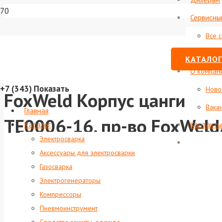
Сервисны
Все 
Стату
КАТАЛОГ
О компан
+7 (343)
Показать
Ново
FoxWeld Корпус цанги 1,6
Вака
Главная
ТЕ0006-16, пр-во FoxWeld
Каталог
Контакты
Электросварка
Аксессуары для электросварки
Газосварка
Электрогенераторы
Компрессоры
Пневмоинструмент