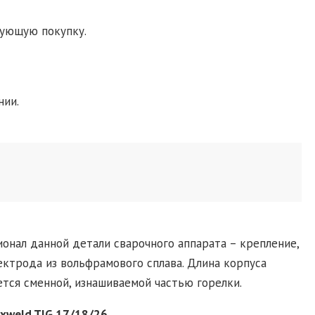
дующую покупку.
нии.
ионал данной детали сварочного аппарата – крепление,
ектрода из вольфрамового сплава. Длина корпуса
ется сменной, изнашиваемой частью горелки.
xweld TIG 17/18/26.