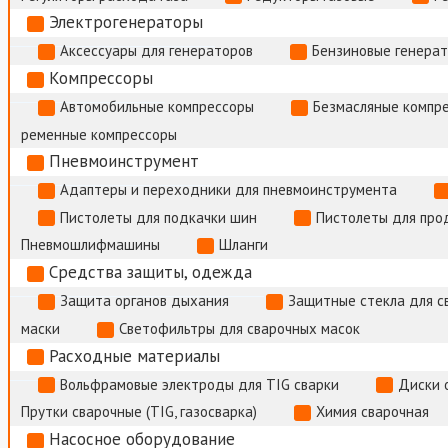
Электрогенераторы
Аксессуары для генераторов
Бензиновые генера
Компрессоры
Автомобильные компрессоры
Безмасляные компр
ременные компрессоры
Пневмоинструмент
Адаптеры и переходники для пневмоинструмента
Пистолеты для подкачки шин
Пистолеты для про
Пневмошлифмашины
Шланги
Средства защиты, одежда
Защита органов дыхания
Защитные стекла для с
маски
Светофильтры для сварочных масок
Расходные материалы
Вольфрамовые электроды для TIG сварки
Диски 
Прутки сварочные (TIG, газосварка)
Химия сварочная
Насосное оборудование