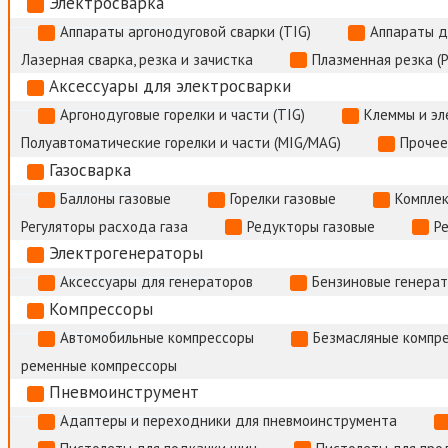
Электросварка
Аппараты аргонодуговой сварки (TIG)
Аппараты д
Лазерная сварка, резка и зачистка
Плазменная резка (
Аксессуары для электросварки
Аргонодуговые горелки и части (TIG)
Клеммы и э
Полуавтоматические горелки и части (MIG/MAG)
Прочее
Газосварка
Баллоны газовые
Горелки газовые
Комплек
Регуляторы расхода газа
Редукторы газовые
Р
Электрогенераторы
Аксессуары для генераторов
Бензиновые генера
Компрессоры
Автомобильные компрессоры
Безмасляные компр
ременные компрессоры
Пневмоинструмент
Адаптеры и переходники для пневмоинструмента