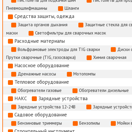
Пистолеты для подкачки шин
Пистолеты для про
Пневмошлифмашины
Шланги
Средства защиты, одежда
Защита органов дыхания
Защитные стекла для с
маски
Светофильтры для сварочных масок
Расходные материалы
Вольфрамовые электроды для TIG сварки
Диски 
Прутки сварочные (TIG, газосварка)
Химия сварочная
Насосное оборудование
Дренажные насосы
Мотопомпы
Тепловое оборудование
Обогреватели газовые
Обогреватели дизельные
НАКС
Зарядные устройства
Зарядные устройства 12-24В
Зарядные устройств
Садовое оборудование
Бензиновые триммеры
Бензопилы
Мойки 
Строительный инструмент