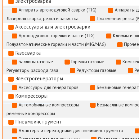
Электросварка
Аппараты аргонодуговой сварки (TIG)
Аппараты д
Лазерная сварка, резка и зачистка
Плазменная резка (
Аксессуары для электросварки
Аргонодуговые горелки и части (TIG)
Клеммы и э
Полуавтоматические горелки и части (MIG/MAG)
Прочее
Газосварка
Баллоны газовые
Горелки газовые
Комплек
Регуляторы расхода газа
Редукторы газовые
Р
Электрогенераторы
Аксессуары для генераторов
Бензиновые генера
Компрессоры
Автомобильные компрессоры
Безмасляные компр
ременные компрессоры
Пневмоинструмент
Адаптеры и переходники для пневмоинструмента