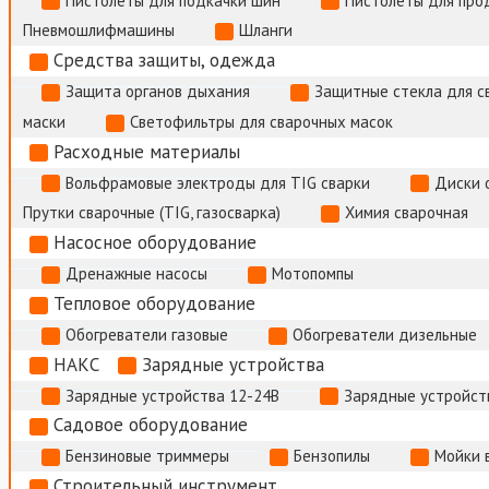
Пистолеты для подкачки шин
Пистолеты для про
Пневмошлифмашины
Шланги
Средства защиты, одежда
Защита органов дыхания
Защитные стекла для с
маски
Светофильтры для сварочных масок
Расходные материалы
Вольфрамовые электроды для TIG сварки
Диски 
Прутки сварочные (TIG, газосварка)
Химия сварочная
Насосное оборудование
Дренажные насосы
Мотопомпы
Тепловое оборудование
Обогреватели газовые
Обогреватели дизельные
НАКС
Зарядные устройства
Зарядные устройства 12-24В
Зарядные устройств
Садовое оборудование
Бензиновые триммеры
Бензопилы
Мойки 
Строительный инструмент