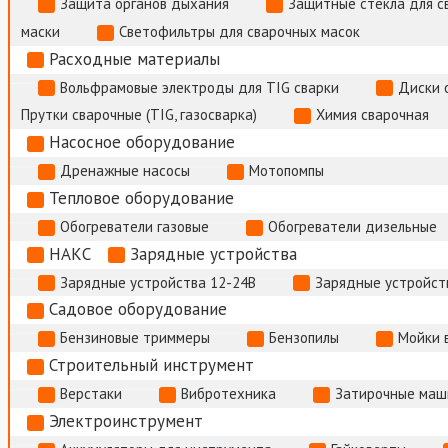
Защита органов дыхания
Защитные стекла для с
маски
Светофильтры для сварочных масок
Расходные материалы
Вольфрамовые электроды для TIG сварки
Диски 
Прутки сварочные (TIG, газосварка)
Химия сварочная
Насосное оборудование
Дренажные насосы
Мотопомпы
Тепловое оборудование
Обогреватели газовые
Обогреватели дизельные
НАКС
Зарядные устройства
Зарядные устройства 12-24В
Зарядные устройств
Садовое оборудование
Бензиновые триммеры
Бензопилы
Мойки 
Строительный инструмент
Верстаки
Вибротехника
Затирочные маш
Электроинструмент