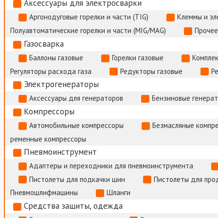
Аксессуары для электросварки
Аргонодуговые горелки и части (TIG)
Клеммы и э
Полуавтоматические горелки и части (MIG/MAG)
Прочее
Газосварка
Баллоны газовые
Горелки газовые
Комплек
Регуляторы расхода газа
Редукторы газовые
Р
Электрогенераторы
Аксессуары для генераторов
Бензиновые генера
Компрессоры
Автомобильные компрессоры
Безмасляные компр
ременные компрессоры
Пневмоинструмент
Адаптеры и переходники для пневмоинструмента
Пистолеты для подкачки шин
Пистолеты для про
Пневмошлифмашины
Шланги
Средства защиты, одежда