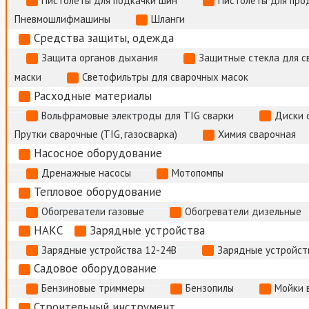
Пистолеты для подкачки шин
Пистолеты для про
Пневмошлифмашины
Шланги
Средства защиты, одежда
Защита органов дыхания
Защитные стекла для с
маски
Светофильтры для сварочных масок
Расходные материалы
Вольфрамовые электроды для TIG сварки
Диски 
Прутки сварочные (TIG, газосварка)
Химия сварочная
Насосное оборудование
Дренажные насосы
Мотопомпы
Тепловое оборудование
Обогреватели газовые
Обогреватели дизельные
НАКС
Зарядные устройства
Зарядные устройства 12-24В
Зарядные устройств
Садовое оборудование
Бензиновые триммеры
Бензопилы
Мойки 
Строительный инструмент