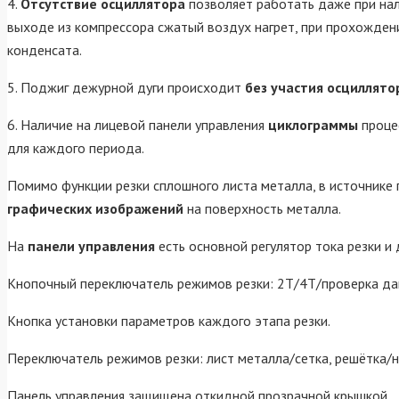
4.
Отсутствие осциллятора
позволяет работать даже при нал
выходе из компрессора сжатый воздух нагрет, при прохожден
конденсата.
5. Поджиг дежурной дуги происходит
без участия осциллято
6. Наличие на лицевой панели управления
циклограммы
процес
для каждого периода.
Помимо функции резки сплошного листа металла, в источнике 
графических изображений
на поверхность металла.
На
панели управления
есть основной регулятор тока резки 
Кнопочный переключатель режимов резки: 2Т/4T/проверка да
Кнопка установки параметров каждого этапа резки.
Переключатель режимов резки: лист металла/сетка, решётка/
Панель управления защищена откидной прозрачной крышкой.