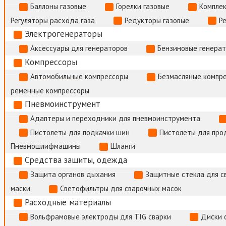
Баллоны газовые
Горелки газовые
Комплек
Регуляторы расхода газа
Редукторы газовые
Р
Электрогенераторы
Аксессуары для генераторов
Бензиновые генера
Компрессоры
Автомобильные компрессоры
Безмасляные компр
ременные компрессоры
Пневмоинструмент
Адаптеры и переходники для пневмоинструмента
Пистолеты для подкачки шин
Пистолеты для про
Пневмошлифмашины
Шланги
Средства защиты, одежда
Защита органов дыхания
Защитные стекла для с
маски
Светофильтры для сварочных масок
Расходные материалы
Вольфрамовые электроды для TIG сварки
Диски 