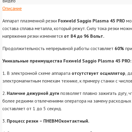
Видео
Описание
Аппарат плазменной резки
Foxweld Saggio Plasma 45 PRO
мо
состава сплава металла, который режут. Силу тока резки мож
напряжения резки изменяется
от 84 до 96 Вольт.
Продолжительность непрерывной работы составляет
60%
при
Уникальные преимущества Foxweld Saggio Plasma 45 PRO:
1. В электронной схеме аппарата
отсутствует осциллятор
, д
электромагнитным помехам технике, к примеру станки с числ
2.
Наличие дежурной дуги
позволяет плавно зажигать дугу, ч
более редкими отвлечениями оператора на замену расходных 
составляет от 1 до 5 секунд.
3.
Процесс резки – ПНЕВМОконтактный.