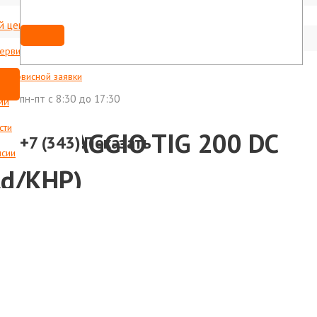
й центр
Мы ВКонтакте
shop@foxweld-ural.ru
сервисные центры
с сервисной заявки
пн-пт c 8:30 до 17:30
ии
сти
арки SAGGIO TIG 200 DC
+7 (343)
Показать
нсии
ld/КНР)