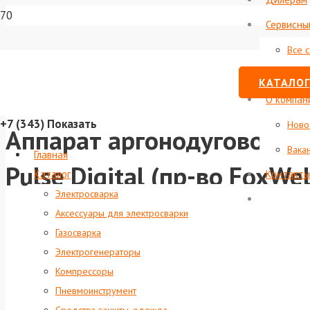
Сервисны
Все 
Стату
КАТАЛОГ
О компан
+7 (343)
Показать
Ново
Аппарат аргонодуговой св
Вака
Главная
Pulse Digital (пр-во FoxWe
Каталог
Контакты
Электросварка
Аксессуары для электросварки
Газосварка
Электрогенераторы
Компрессоры
Пневмоинструмент