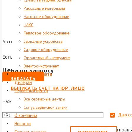
Средства защиты, одежда
Расходные материалы
Насосное оборудование
НАКС
Тепловое оборудование
Артикул:
foxweld-6001
Зарядные устройства
Садовое оборудование
Есть в наличии
Строительный инструмент
Электроинструмент
Цена по запросу
Доставка и оплата
ЗАКАЗАТЬ
Дилерам
ВЫПИСАТЬ СЧЕТ НА ЮР. ЛИЦО
Сервисный центр
Все сервисные центры
Нужна консультация?
Статус сервисной заявки
Даю со
О компании
Новости
Или отправь
Скачать каталог