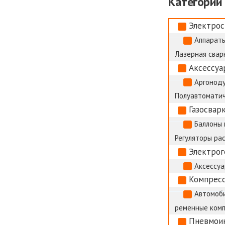
Категории
Электрос
Аппараты
Лазерная сварк
Аксессуа
Аргоноду
Полуавтоматич
Газосвар
Баллоны 
Регуляторы ра
Электро
Аксессуа
Компрес
Автомоб
ременные ком
Пневмои