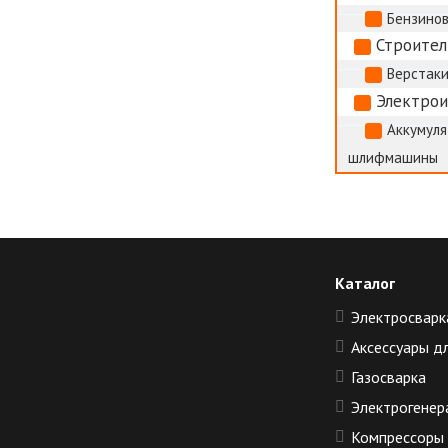
Бензино
Строител
Верстак
Электро
Аккумуля
шлифмашины
Каталог
Электросварк
Аксессуары д
Газосварка
Электрогенер
Компрессоры