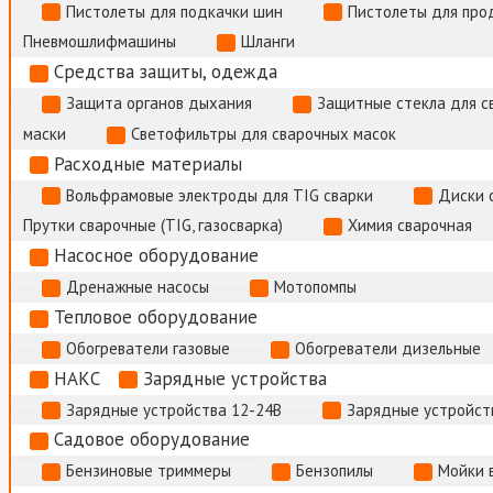
Пистолеты для подкачки шин
Пистолеты для про
Пневмошлифмашины
Шланги
Средства защиты, одежда
Защита органов дыхания
Защитные стекла для с
маски
Светофильтры для сварочных масок
Расходные материалы
Вольфрамовые электроды для TIG сварки
Диски 
Прутки сварочные (TIG, газосварка)
Химия сварочная
Насосное оборудование
Дренажные насосы
Мотопомпы
Тепловое оборудование
Обогреватели газовые
Обогреватели дизельные
НАКС
Зарядные устройства
Зарядные устройства 12-24В
Зарядные устройств
Садовое оборудование
Бензиновые триммеры
Бензопилы
Мойки 