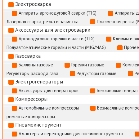
Электросварка
Аппараты аргонодуговой сварки (TIG)
Аппараты д
Лазерная сварка, резка и зачистка
Плазменная резка (
Аксессуары для электросварки
Аргонодуговые горелки и части (TIG)
Клеммы и э
Полуавтоматические горелки и части (MIG/MAG)
Прочее
Газосварка
Баллоны газовые
Горелки газовые
Комплек
Регуляторы расхода газа
Редукторы газовые
Р
Электрогенераторы
Аксессуары для генераторов
Бензиновые генера
Компрессоры
Автомобильные компрессоры
Безмасляные компр
ременные компрессоры
Пневмоинструмент
Адаптеры и переходники для пневмоинструмента