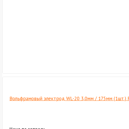
Вольфрамовый электрод WL-20 3,0мм / 175мм (1шт.) 