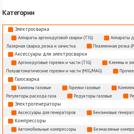
Категории
Электросварка
Аппараты аргонодуговой сварки (TIG)
Аппараты д
Лазерная сварка, резка и зачистка
Плазменная резка (
Аксессуары для электросварки
Аргонодуговые горелки и части (TIG)
Клеммы и э
Полуавтоматические горелки и части (MIG/MAG)
Прочее
Газосварка
Баллоны газовые
Горелки газовые
Комплек
Регуляторы расхода газа
Редукторы газовые
Р
Электрогенераторы
Аксессуары для генераторов
Бензиновые генера
Компрессоры
Автомобильные компрессоры
Безмасляные компр