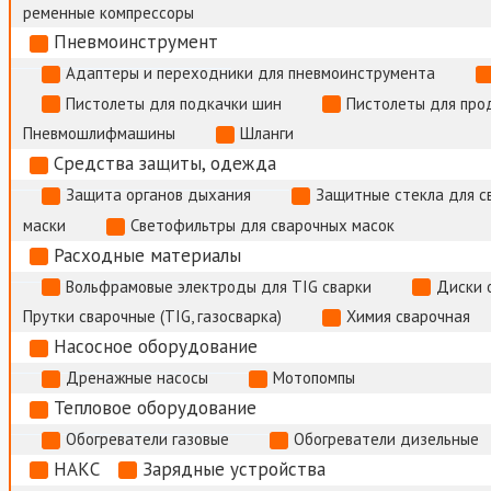
ременные компрессоры
Пневмоинструмент
Адаптеры и переходники для пневмоинструмента
Пистолеты для подкачки шин
Пистолеты для про
Пневмошлифмашины
Шланги
Средства защиты, одежда
Защита органов дыхания
Защитные стекла для с
маски
Светофильтры для сварочных масок
Расходные материалы
Вольфрамовые электроды для TIG сварки
Диски 
Прутки сварочные (TIG, газосварка)
Химия сварочная
Насосное оборудование
Дренажные насосы
Мотопомпы
Тепловое оборудование
Обогреватели газовые
Обогреватели дизельные
НАКС
Зарядные устройства