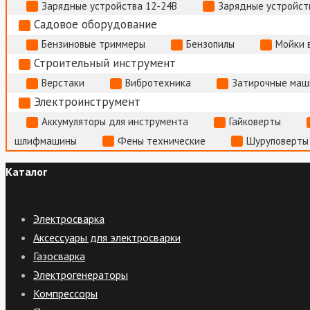
Зарядные устройства 12-24В
Зарядные устройств
Садовое оборудование
Бензиновые триммеры
Бензопилы
Мойки 
Строительный инструмент
Верстаки
Вибротехника
Затирочные маш
Электроинструмент
Аккумуляторы для инструмента
Гайковерты
шлифмашины
Фены технические
Шуруповерты
Каталог
Электросварка
Аксессуары для электросварки
Газосварка
Электрогенераторы
Компрессоры